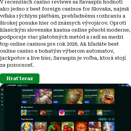
V recenziách casino reviews sa Savaspin hodnotí
ako jedno z best foreign casinos for Slovaks, najmä
vďaka rýchlym platbám, prehľadnému rozhraniu a
širokej ponuke hier od známych vývojárov. Oproti
klasickým slovenske kasina online pôsobí moderne,
podporuje viac platobných metód a radí sa medzi
top online casinos pre rok 2026. Ak hľadáte best
online casino s bohatým výberom automatov,
jackpotov a live hier, Savaspin je voľba, ktorá stojí
za pozornosť.
Hrať teraz