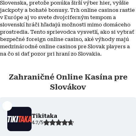
Slovenska, pretože ponúka širší výber hier, vyššie
jackpoty a bohaté bonusy. Trh online casinos rastie
v Európe aj vo svete dvojciferným tempom a
slovenskí hráči hľadajú možnosti mimo domáceho
prostredia. Tento sprievodca vysvetlí, ako si vybrať
bezpečné foreign online casino, aké výhody majú
medzinárodné online casinos pre Slovak players a
na čo si dať pozor pri hraní zo Slovakia.
Zahraničné Online Kasína pre
Slovákov
Tikitaka
4.7
/
5