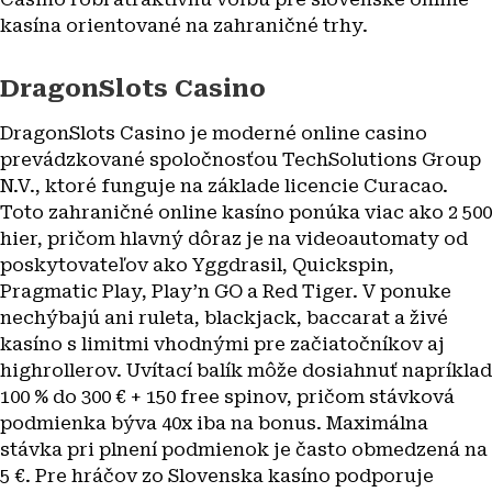
kasína orientované na zahraničné trhy.
DragonSlots Casino
DragonSlots Casino je moderné online casino
prevádzkované spoločnosťou TechSolutions Group
N.V., ktoré funguje na základe licencie Curacao.
Toto zahraničné online kasíno ponúka viac ako 2 500
hier, pričom hlavný dôraz je na videoautomaty od
poskytovateľov ako Yggdrasil, Quickspin,
Pragmatic Play, Play’n GO a Red Tiger. V ponuke
nechýbajú ani ruleta, blackjack, baccarat a živé
kasíno s limitmi vhodnými pre začiatočníkov aj
highrollerov. Uvítací balík môže dosiahnuť napríklad
100 % do 300 € + 150 free spinov, pričom stávková
podmienka býva 40x iba na bonus. Maximálna
stávka pri plnení podmienok je často obmedzená na
5 €. Pre hráčov zo Slovenska kasíno podporuje