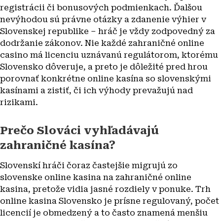
registrácii či bonusových podmienkach. Ďalšou
nevýhodou sú právne otázky a zdanenie výhier v
Slovenskej republike – hráč je vždy zodpovedný za
dodržanie zákonov. Nie každé zahraničné online
casino má licenciu uznávanú regulátorom, ktorému
Slovensko dôveruje, a preto je dôležité pred hrou
porovnať konkrétne online kasína so slovenskými
kasínami a zistiť, či ich výhody prevažujú nad
rizikami.
Prečo Slováci vyhľadávajú
zahraničné kasína?
Slovenskí hráči čoraz častejšie migrujú zo
slovenske online kasina na zahraničné online
kasina, pretože vidia jasné rozdiely v ponuke. Trh
online kasina Slovensko je prísne regulovaný, počet
licencií je obmedzený a to často znamená menšiu