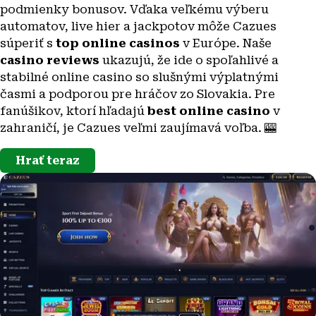
podmienky bonusov. Vďaka veľkému výberu
automatov, live hier a jackpotov môže Cazues
súperiť s
top online casinos
v Európe. Naše
casino reviews
ukazujú, že ide o spoľahlivé a
stabilné online casino so slušnými výplatnými
časmi a podporou pre hráčov zo Slovakia. Pre
fanúšikov, ktorí hľadajú
best online casino
v
zahraničí, je Cazues veľmi zaujímavá voľba. 🎰
Hrať teraz