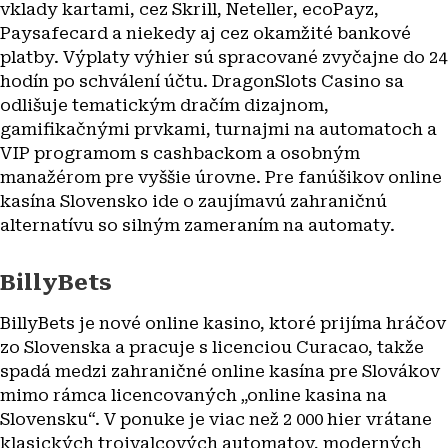
vklady kartami, cez Skrill, Neteller, ecoPayz,
Paysafecard a niekedy aj cez okamžité bankové
platby. Výplaty výhier sú spracované zvyčajne do 24
hodín po schválení účtu. DragonSlots Casino sa
odlišuje tematickým dračím dizajnom,
gamifikačnými prvkami, turnajmi na automatoch a
VIP programom s cashbackom a osobným
manažérom pre vyššie úrovne. Pre fanúšikov online
kasína Slovensko ide o zaujímavú zahraničnú
alternatívu so silným zameraním na automaty.
BillyBets
BillyBets je nové online kasino, ktoré prijíma hráčov
zo Slovenska a pracuje s licenciou Curacao, takže
spadá medzi zahraničné online kasína pre Slovákov
mimo rámca licencovaných „online kasina na
Slovensku“. V ponuke je viac než 2 000 hier vrátane
klasických trojvalcových automatov, moderných